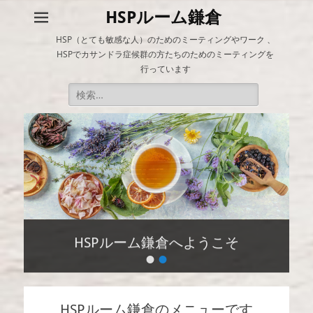
HSPルーム鎌倉
HSP（とても敏感な人）のためのミーティングやワーク 、
HSPでカサンドラ症候群の方たちのためのミーティングを
行っています
検
索:
HSPルーム鎌倉へようこそ
•
•
投
稿
日:
By
HSPルーム鎌倉のメニューです