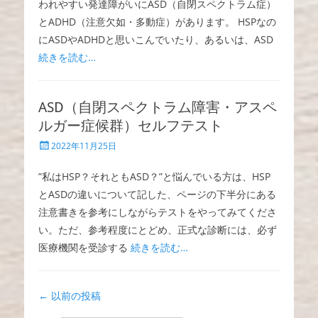
われやすい発達障がいにASD（自閉スペクトラム症）
とADHD（注意欠如・多動症）があります。 HSPなの
にASDやADHDと思いこんでいたり、あるいは、ASD
続きを読む…
ASD（自閉スペクトラム障害・アスペ
ルガー症候群）セルフテスト
投
2022年11月25日
稿
日
”私はHSP？それともASD？”と悩んでいる方は、HSP
とASDの違いについて記した、ページの下半分にある
注意書きを参考にしながらテストをやってみてくださ
い。ただ、参考程度にとどめ、正式な診断には、必ず
医療機関を受診する
続きを読む…
投
←
以前の投稿
稿