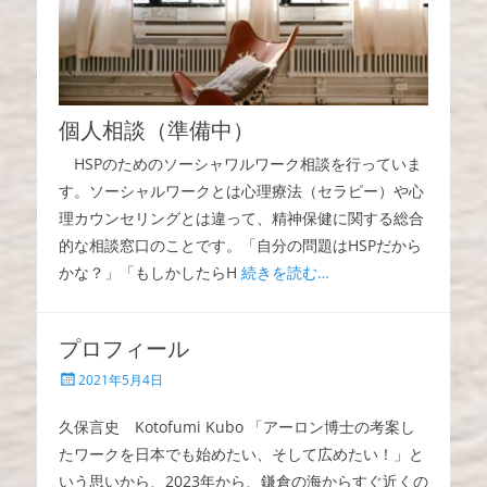
個人相談（準備中）
HSPのためのソーシャワルワーク相談を行っていま
す。ソーシャルワークとは心理療法（セラピー）や心
理カウンセリングとは違って、精神保健に関する総合
的な相談窓口のことです。「自分の問題はHSPだから
かな？」「もしかしたらH
続きを読む…
プロフィール
投
2021年5月4日
稿
日
久保言史 Kotofumi Kubo 「アーロン博士の考案し
たワークを日本でも始めたい、そして広めたい！」と
いう思いから、2023年から、鎌倉の海からすぐ近くの