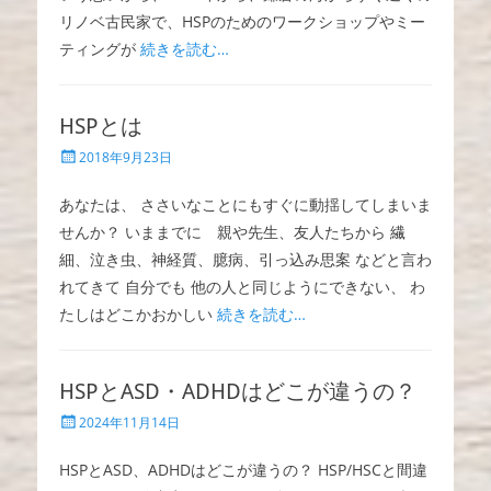
リノベ古民家で、HSPのためのワークショップやミー
ティングが
続きを読む…
HSPとは
投
2018年9月23日
稿
日
あなたは、 ささいなことにもすぐに動揺してしまいま
せんか？ いままでに 親や先生、友人たちから 繊
細、泣き虫、神経質、臆病、引っ込み思案 などと言わ
れてきて 自分でも 他の人と同じようにできない、 わ
たしはどこかおかしい
続きを読む…
HSPとASD・ADHDはどこが違うの？
投
2024年11月14日
稿
日
HSPとASD、ADHDはどこが違うの？ HSP/HSCと間違