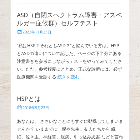
ASD（自閉スペクトラム障害・アスペ
ルガー症候群）セルフテスト
投
2022年11月25日
稿
日
”私はHSP？それともASD？”と悩んでいる方は、HSP
とASDの違いについて記した、ページの下半分にある
注意書きを参考にしながらテストをやってみてくださ
い。ただ、参考程度にとどめ、正式な診断には、必ず
医療機関を受診する
続きを読む…
HSPとは
投
2018年9月23日
稿
日
あなたは、 ささいなことにもすぐに動揺してしまいま
せんか？ いままでに 親や先生、友人たちから 繊
細、泣き虫、神経質、臆病、引っ込み思案 などと言わ