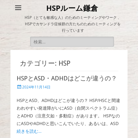
HSPルーム鎌倉
HSP（とても敏感な人）のためのミーティングやワーク 、
HSPでカサンドラ症候群の方たちのためのミーティングを
行っています
検
索:
カテゴリー:
HSP
HSPとASD・ADHDはどこが違うの？
投
2024年11月14日
稿
日
HSPとASD、ADHDはどこが違うの？ HSP/HSCと間違
われやすい発達障がいにASD（自閉スペクトラム症）
とADHD（注意欠如・多動症）があります。 HSPなの
にASDやADHDと思いこんでいたり、あるいは、ASD
続きを読む…